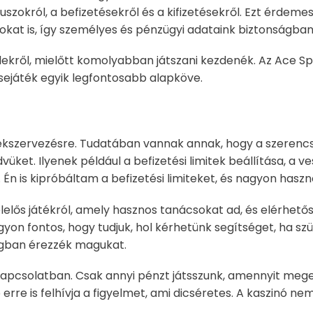
szokról, a befizetésekről és a kifizetésekről. Ezt érdemes 
sokat is, így személyes és pénzügyi adataink biztonságba
ről, mielőtt komolyabban játszani kezdenék. Az Ace Spinz 
ejáték egyik legfontosabb alapköve.
játékszervezésre. Tudatában vannak annak, hogy a szerenc
dvüket. Ilyenek például a befizetési limitek beállítása, 
. Én is kipróbáltam a befizetési limiteket, és nagyon hasz
felelős játékról, amely hasznos tanácsokat ad, és elérhet
on fontos, hogy tudjuk, hol kérhetünk segítséget, ha szü
ságban érezzék magukat.
 kapcsolatban. Csak annyi pénzt játsszunk, amennyit me
erre is felhívja a figyelmet, ami dicséretes. A kaszinó ne