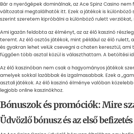
Bár a nyerőgépek dominálnak, az Ace Spinz Casino nem fel
változatai megtalálhatók itt. Ezek a játékok is különböző
szerint szeretem kipróbálni a különböző rulett verziók
Ami igazán feldobta az élményt, az az élő kaszinó részleg
teremt. Az élő osztós játékok, mint például az élő rulett,
és gyakran lehet velük csevegni a chaten keresztül, ami 
függően több asztal közül is választhattam. A betöltési idő
Az élő kaszinóban nem csak a hagyományos játékok szerep
amelyek sokkal lazábbak és izgalmasabbak. Ezek a „gam
asztali játékok. Az élő kaszinó élménye valóban közeleb
legjobb online kaszinókhoz.
Bónuszok és promóciók: Mire s
Üdvözlő bónusz és az első befizetés