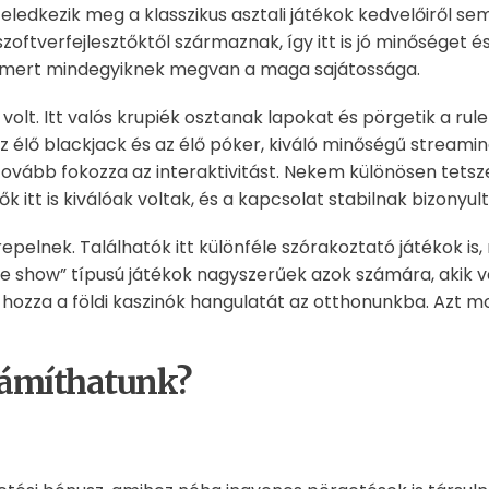
edkezik meg a klasszikus asztali játékok kedvelőiről sem.
 szoftverfejlesztőktől származnak, így itt is jó minőséget
at, mert mindegyiknek megvan a maga sajátossága.
 volt. Itt valós krupiék osztanak lapokat és pörgetik a ru
 az élő blackjack és az élő póker, kiváló minőségű streami
tovább fokozza az interaktivitást. Nekem különösen tetsze
k itt is kiválóak voltak, és a kapcsolat stabilnak bizonyult
elnek. Találhatók itt különféle szórakoztató játékok is
e show” típusú játékok nagyszerűek azok számára, akik 
b hozza a földi kaszinók hangulatát az otthonunkba. Azt 
zámíthatunk?