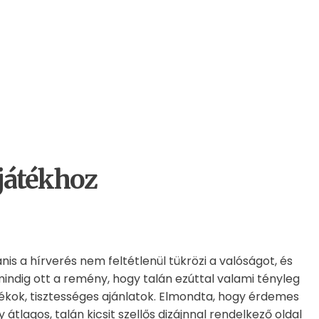
 játékhoz
is a hírverés nem feltétlenül tükrözi a valóságot, és
mindig ott a remény, hogy talán ezúttal valami tényleg
átékok, tisztességes ajánlatok. Elmondta, hogy érdemes
átlagos, talán kicsit szellős dizájnnal rendelkező oldal