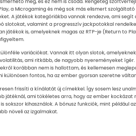
ismerhető meg, és ez nem is csoda. Rengeteg szoftverfejl
Play, a Microgaming és még sok más elismert szolgáltató c
ket. A játékok kategóriákba vannak rendezve, ami segít a
ó slotokat, valamint a progresszív jackpotokkal rendelke
an játékok is, amelyeknek magas az RTP-je (Return to Pl
afigyeltem.
nféle variációkat. Vannak itt olyan slotok, amelyeknek a
latilitás, ami ritkább, de nagyobb nyereményeket ígér. E
elyekről korábban nem is hallottam, és kellemesen meglep
mi különösen fontos, ha az ember gyorsan szeretne váltani
n frissíti a kínálatát új címekkel. Így sosem lesz unalma
bb játéknál, ami tökéletes arra, hogy az ember kockázat 
 is sokszor kihasználok. A bónusz funkciók, mint például 
bb növeli az izgalmakat.