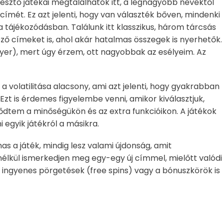
esztő játékai megtalálhatók itt, a legnagyobb nevektől
ímét. Ez azt jelenti, hogy van választék bőven, mindenki
 tájékozódásban. Találunk itt klasszikus, három tárcsás
ző címeket is, ahol akár hatalmas összegek is nyerhetők.
ayer), mert úgy érzem, ott nagyobbak az esélyeim. Az
 volatilitása alacsony, ami azt jelenti, hogy gyakrabban
zt is érdemes figyelembe venni, amikor kiválasztjuk,
ődtem a minőségükön és az extra funkcióikon. A játékok
 egyik játékról a másikra.
s a játék, mindig lesz valami újdonság, amit
nélkül ismerkedjen meg egy-egy új címmel, mielőtt valódi
az ingyenes pörgetések (free spins) vagy a bónuszkörök is