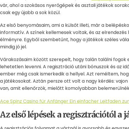
vár, ahol a szokásos nyerőgépek és asztali játékok sorak
csak egy újabb a sok közül.
Az első benyomásaim, ami a külsőt illeti, már a belépésko
informatív. A színek kellemesek voltak, és az elrendezés 
élményre. Egyből szembetűnt, hogy a játékok széles vál
mindig jó jel.
Várakozásaim között szerepelt, hogy talán találni fogok
lehetetlen levenni. A regisztráció utáni bónuszok és az 
ember még csak ismerkedik a hellyel. Azt reméltem, hog
a játékosokat. Aztán persze ott volt a nagy kérdés: vajo
van, amit ellenőrzök, mielőtt komolyabban belemerülnék 
Ace Spinz Casino für Anfänger Ein einfacher Leitfaden zu
Az első lépések a regisztrációtól a j
A regisztrációs folyamat a vártnál is gyorsabb és egyszer