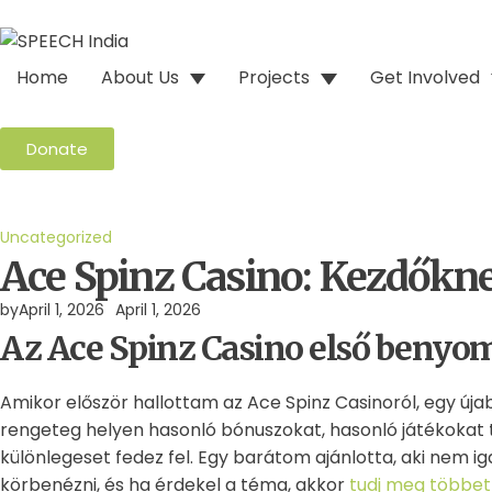
Home
About Us
Projects
Get Involved
Donate
Uncategorized
Ace Spinz Casino: Kezdőkne
by
April 1, 2026
April 1, 2026
Az Ace Spinz Casino első benyo
Amikor először hallottam az Ace Spinz Casinoról, egy újab
rengeteg helyen hasonló bónuszokat, hasonló játékokat ta
különlegeset fedez fel. Egy barátom ajánlotta, aki nem ig
körbenézni, és ha érdekel a téma, akkor
tudj meg többet