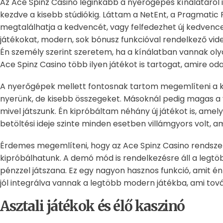
Az Ace Spinz Casino leginkább a nyerőgépes kínálatáról 
kezdve a kisebb stúdiókig. Láttam a NetEnt, a Pragmatic 
megtalálhatja a kedvencét, vagy felfedezhet új kedvence
játékokat, modern, sok bónusz funkcióval rendelkező vide
Én személy szerint szeretem, ha a kínálatban vannak oly
Ace Spinz Casino több ilyen játékot is tartogat, amire od
A nyerőgépek mellett fontosnak tartom megemlíteni a külö
nyerünk, de kisebb összegeket. Másoknál pedig magas a vo
mivel játszunk. Én kipróbáltam néhány új játékot is, am
betöltési ideje szinte minden esetben villámgyors volt, a
Érdemes megemlíteni, hogy az Ace Spinz Casino rendszerese
kipróbálhatunk. A demó mód is rendelkezésre áll a legtö
pénzzel játszana. Ez egy nagyon hasznos funkció, amit én
jól integrálva vannak a legtöbb modern játékba, ami tová
Asztali játékok és élő kaszinó